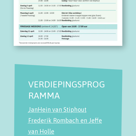
VERDIEPINGSPROG
RAMMA
JanHein van Stiphout
Frederik Rombach en Jeffe
van Holle