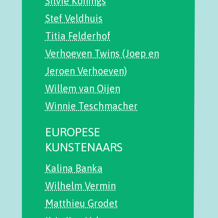
Silvie Konings
Stef Veldhuis
Titia Felderhof
Verhoeven Twins (Joep en
Jeroen Verhoeven)
Willem van Oijen
Winnie Teschmacher
EUROPESE
KUNSTENAARS
Kalina Banka
Wilhelm Vermin
Matthieu Grodet