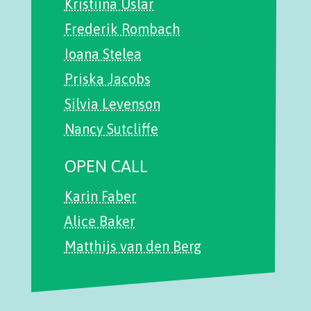
Kristiina Uslar
Frederik Rombach
Ioana Stelea
Priska Jacobs
Silvia Levenson
Nancy Sutcliffe
OPEN CALL
Karin Faber
Alice Baker
Matthijs van den Berg