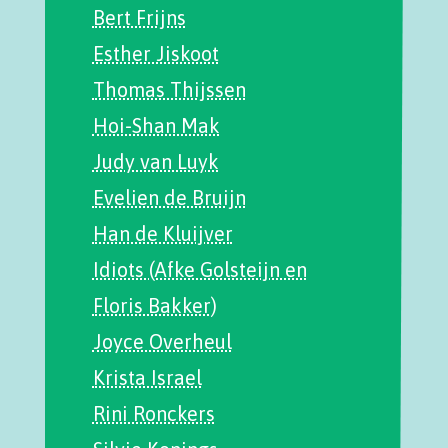
Bert Frijns
Esther Jiskoot
Thomas Thijssen
Hoi-Shan Mak
Judy van Luyk
Evelien de Bruijn
Han de Kluijver
Idiots (Afke Golsteijn en
Floris Bakker)
Joyce Overheul
Krista Israel
Rini Ronckers